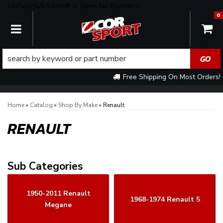
CorSportUSA.com® is Open for Business!
0
TOGGLE NAVIGATION
Free Shipping On Most Orders!
Home
»
Catalog
»
Shop By Make
»
Renault
RENAULT
1950-2011 Renault
1968-1974 Renault 5
Megane